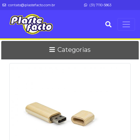
contato@plastefacto.com.br
(31) 7110-5863
Categorias