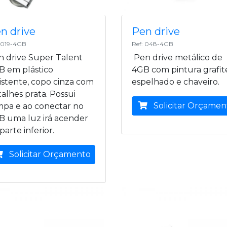
n drive
Pen drive
: 019-4GB
Ref: 048-4GB
n drive Super Talent
Pen drive metálico de
B em plástico
4GB com pintura grafit
istente, copo cinza com
espelhado e chaveiro.
alhes prata. Possui
Solicitar Orçamen
mpa e ao conectar no
B uma luz irá acender
parte inferior.
Solicitar Orçamento