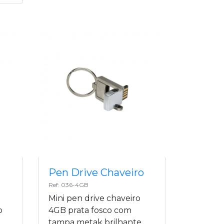
Pen Drive Chaveiro
Ref: 036-4GB
Mini pen drive chaveiro
o
4GB prata fosco com
tampa metak brilhante,