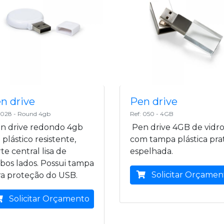
n drive
Pen drive
: 028 - Round 4gb
Ref: 050 - 4GB
n drive redondo 4gb
Pen drive 4GB de vidr
plástico resistente,
com tampa plástica pra
te central lisa de
espelhada.
bos lados. Possui tampa
Solicitar Orçamen
ra proteção do USB.
Solicitar Orçamento