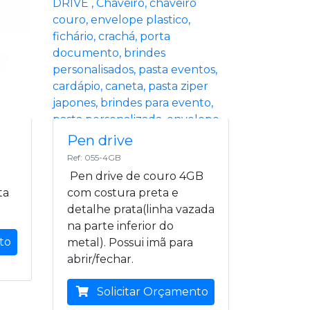
Pen drive
Ref: 055-4GB
o
Pen drive de couro 4GB
ta
com costura preta e
detalhe prata(linha vazada
na parte inferior do
to
metal). Possui imã para
abrir/fechar.
Solicitar Orçamento