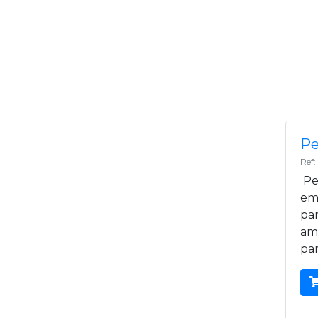
Pe
Ref
Pe
em 
par
am
pa