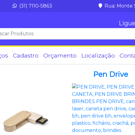
(31) 7110-5863
Rua: Monte 
Ligue
ços
Cadastro
Orçamento
Localização
Cont
Pen Drive