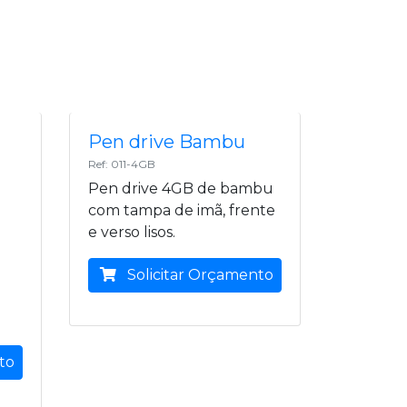
Pen drive Bambu
Ref: 011-4GB
Pen drive 4GB de bambu
com tampa de imã, frente
e verso lisos.
Solicitar Orçamento
to