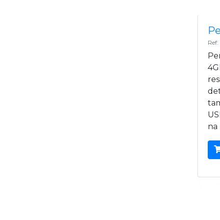
Pe
Ref
Pe
4G
res
det
ta
US
na 