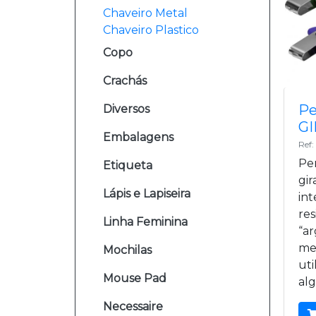
Chaveiro Metal
Chaveiro Plastico
Copo
Crachás
Pe
Diversos
G
Embalagens
Ref
Pe
Etiqueta
gir
Lápis e Lapiseira
int
res
Linha Feminina
“ar
me
Mochilas
uti
Mouse Pad
al
Necessaire