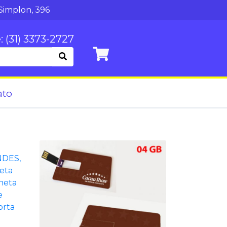
Simplon, 396
: (31) 3373-2727
ato