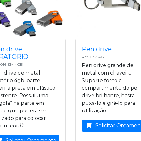
n drive
Pen drive
IRATORIO
Ref: 037-4GB
: 016-SM 4GB
Pen drive grande de
n drive de metal
metal com chaveiro.
atório 4gb, parte
Suporte fosco e
erna preta em plástico
compartimento do pen
istente. Possui uma
drive brilhante, basta
gola” na parte em
puxá-lo e girá-lo para
tal que poderá ser
utilização.
lizado para colocar
Solicitar Orçamen
gum cordão.
Solicitar Orçamento