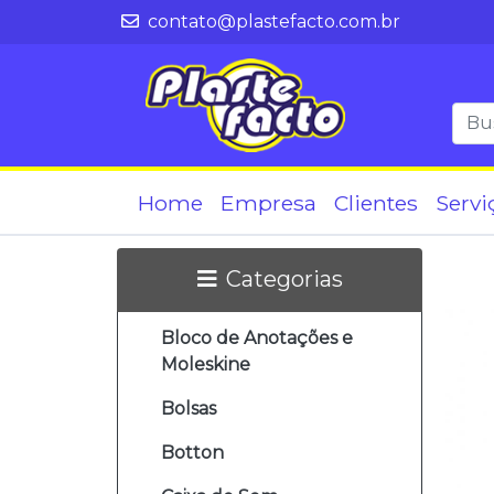
contato@plastefacto.com.br
Home
Empresa
Clientes
Servi
Categorias
Bloco de Anotações e
Moleskine
Bolsas
Botton