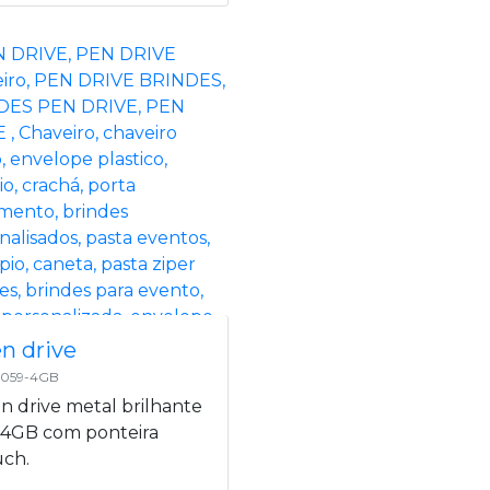
n drive
: 059-4GB
n drive metal brilhante
 4GB com ponteira
uch.