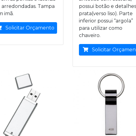
o arredondadas. Tampa
possui botão e detalhe
m imã.
prata(verso liso). Parte
inferior possui “argola”
Solicitar Orçamento
para utilizar como
chaveiro.
Solicitar Orçamen