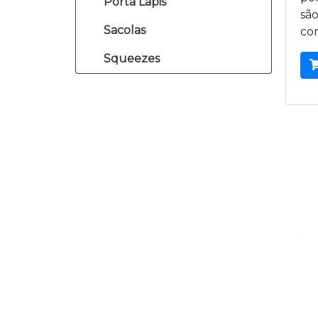
Porta Lápis
sã
Sacolas
co
Squeezes