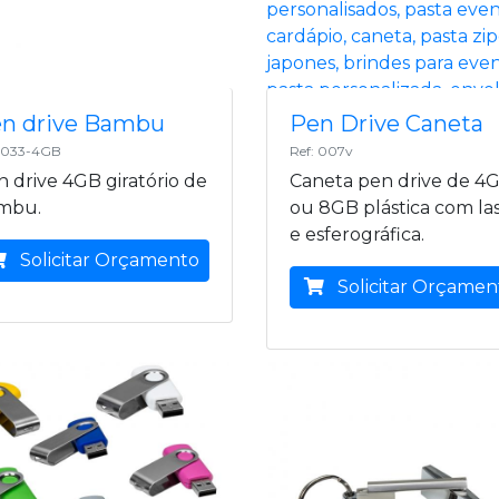
n drive Bambu
Pen Drive Caneta
: 033-4GB
Ref: 007v
 drive 4GB giratório de
Caneta pen drive de 4
mbu.
ou 8GB plástica com la
e esferográfica.
Solicitar Orçamento
Solicitar Orçamen