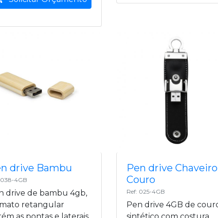
n drive Bambu
Pen drive Chaveiro
Couro
: 038-4GB
Ref: 025-4GB
n drive de bambu 4gb,
rmato retangular
Pen drive 4GB de cour
ém as pontas e laterais
sintético com costura,