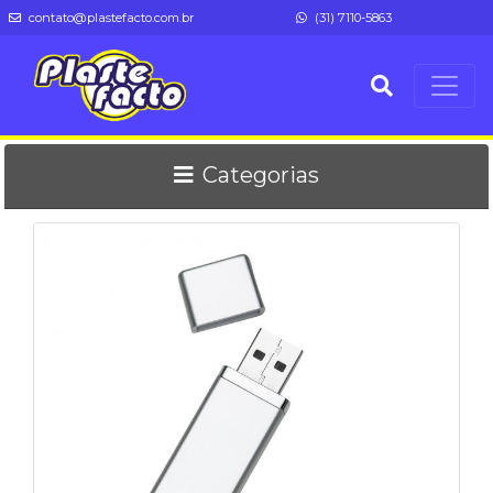
contato@plastefacto.com.br
(31) 7110-5863
Categorias