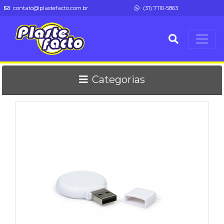
contato@plastefacto.com.br
(31) 7110-5863
Categorias