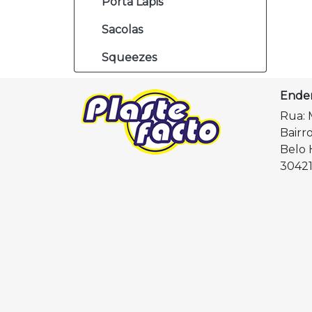
Porta Lápis
Sacolas
Squeezes
Ende
Rua: 
Bairr
Belo 
30421