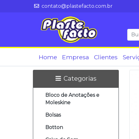
contato@plastefacto.com.br
Home
Empresa
Clientes
Servi
Categorias
Bloco de Anotações e
Moleskine
Bolsas
Botton