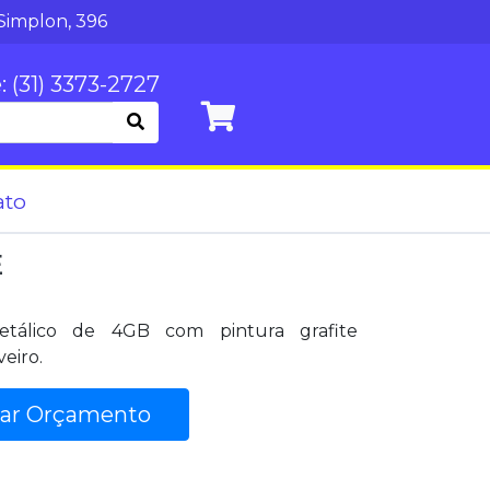
Simplon, 396
: (31) 3373-2727
ato
E
álico de 4GB com pintura grafite
eiro.
tar Orçamento