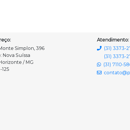
reço:
Atendimento:
Monte Simplon, 396
(31) 3373-
o: Nova Suíssa
(31) 3373-2
Horizonte / MG
(31) 7110-5
-125
contato@pl