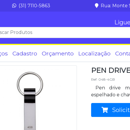
(31) 7110-5863
Rua: Monte 
Ligue
ços
Cadastro
Orçamento
Localização
Cont
PEN DRIV
Ref: 048-4GB
Pen drive met
espelhado e chav
Solici