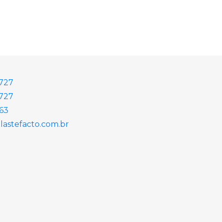
2727
727
863
astefacto.com.br