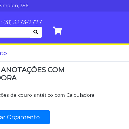
Simplon, 396
: (31) 3373-2727
ato
 ANOTAÇÕES COM
DORA
ões de couro sintético com Calculadora
tar Orçamento