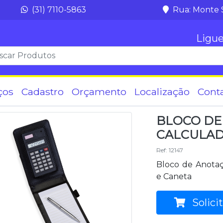
(31) 7110-5863
Rua: Monte 
Ligue
ços
Cadastro
Orçamento
Localização
Cont
BLOCO DE
CALCULA
Ref: 12147
Bloco de Anotaç
e Caneta
Solici