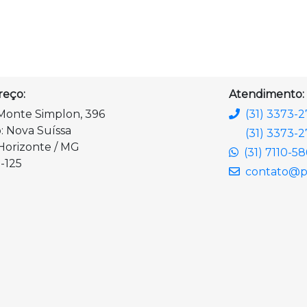
reço:
Atendimento:
Monte Simplon, 396
(31) 3373-
o: Nova Suíssa
(31) 3373-2
Horizonte / MG
(31) 7110-5
-125
contato@pl