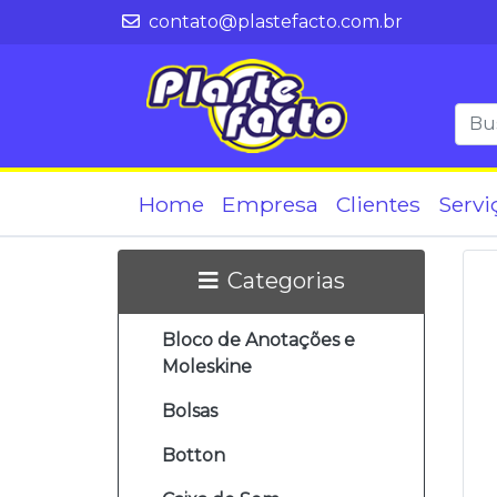
contato@plastefacto.com.br
Home
Empresa
Clientes
Servi
Categorias
Bloco de Anotações e
Moleskine
Bolsas
Botton