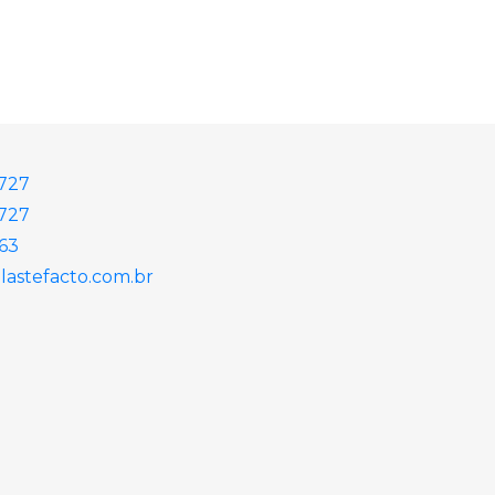
2727
727
863
astefacto.com.br