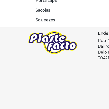
Porta Lápis
Sacolas
Squeezes
Ende
Rua: 
Bairr
Belo 
30421