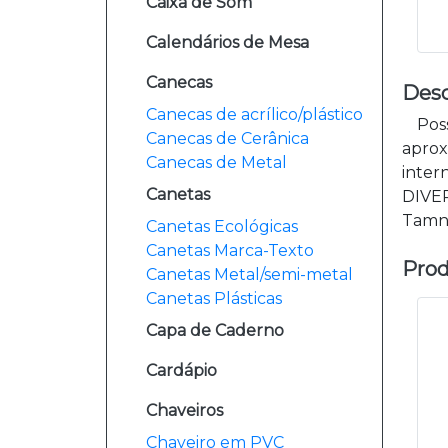
Caixa de Som
Calendários de Mesa
Canecas
Desc
Canecas de acrílico/plástico
Poss
Canecas de Cerânica
aprox
Canecas de Metal
inte
Canetas
DIVE
Tamnh
Canetas Ecológicas
Canetas Marca-Texto
Prod
Canetas Metal/semi-metal
Canetas Plásticas
Capa de Caderno
Cardápio
Chaveiros
Chaveiro em PVC