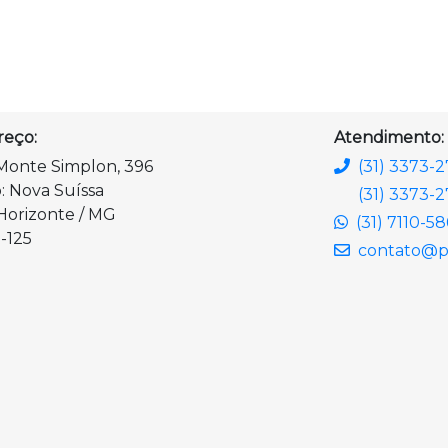
reço:
Atendimento:
Monte Simplon, 396
(31) 3373-
o: Nova Suíssa
(31) 3373-2
Horizonte / MG
(31) 7110-5
-125
contato@pl