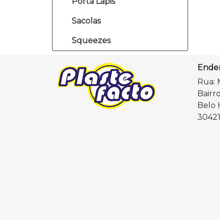
Porta Lápis
Sacolas
Squeezes
Ende
Rua: 
Bairr
Belo 
30421