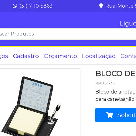
(31) 7110-5863
Rua: Monte 
Ligue
ços
Cadastro
Orçamento
Localização
Cont
BLOCO DE
Ref: 07386
Bloco de anotaçõ
para caneta(não
Solici