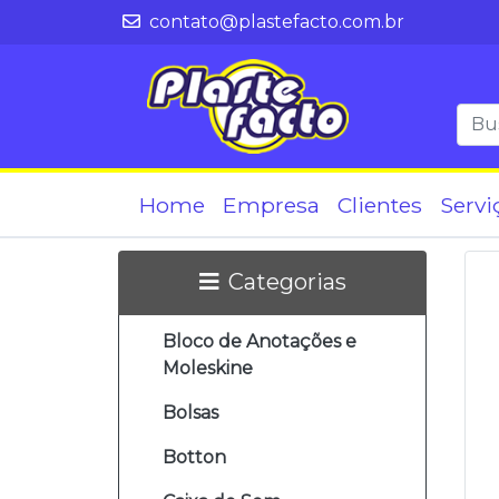
contato@plastefacto.com.br
Home
Empresa
Clientes
Servi
Categorias
Bloco de Anotações e
Moleskine
Bolsas
Botton