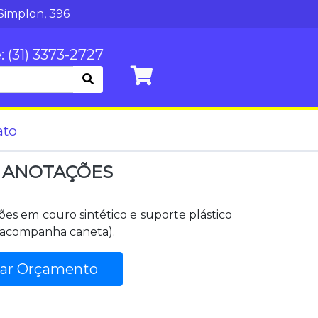
Simplon, 396
: (31) 3373-2727
ato
 ANOTAÇÕES
es em couro sintético e suporte plástico
 acompanha caneta).
tar Orçamento