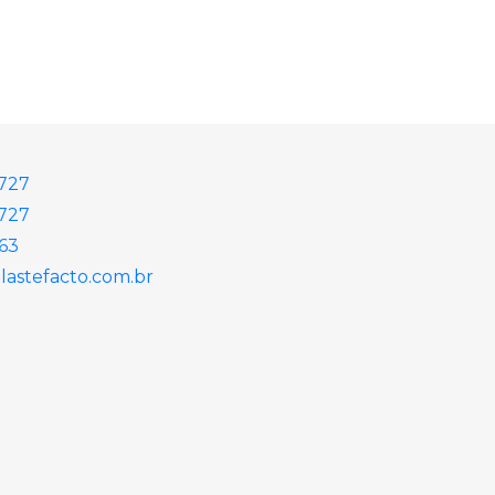
2727
727
863
astefacto.com.br