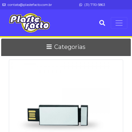
contato@plastefacto.com.br
(31) 7110-5863
Categorias