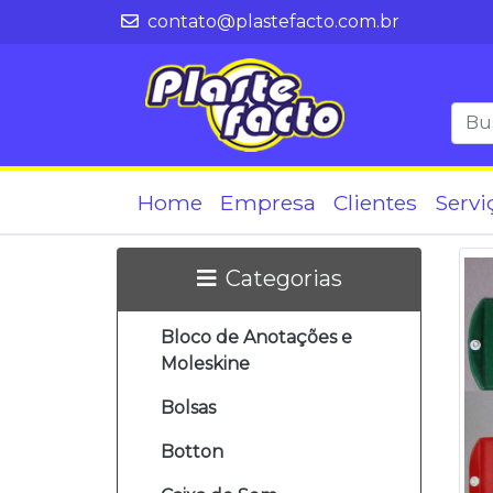
contato@plastefacto.com.br
Home
Empresa
Clientes
Servi
Categorias
Bloco de Anotações e
Moleskine
Bolsas
Botton