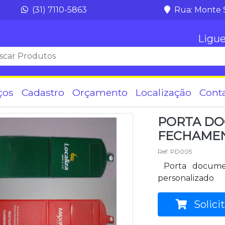
(31) 7110-5863
Rua: Monte 
Ligue
ços
Cadastro
Orçamento
Localização
Cont
PORTA DO
FECHAME
Ref: PD005
Porta docume
personalizado
Solici