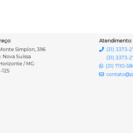
reço:
Atendimento:
Monte Simplon, 396
(31) 3373-
o: Nova Suíssa
(31) 3373-2
Horizonte / MG
(31) 7110-5
-125
contato@pl