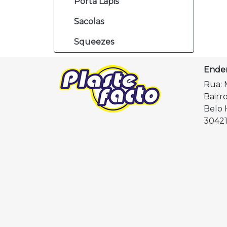
Porta Lápis
Sacolas
Squeezes
Ende
Rua: 
Bairr
Belo 
30421