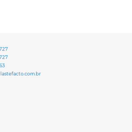
2727
727
863
astefacto.com.br