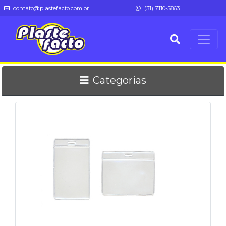
contato@plastefacto.com.br
(31) 7110-5863
Categorias