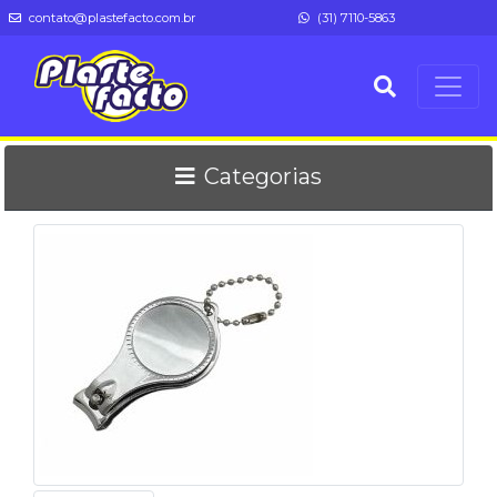
contato@plastefacto.com.br
(31) 7110-5863
Categorias