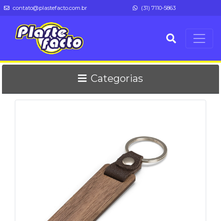
contato@plastefacto.com.br
(31) 7110-5863
Categorias