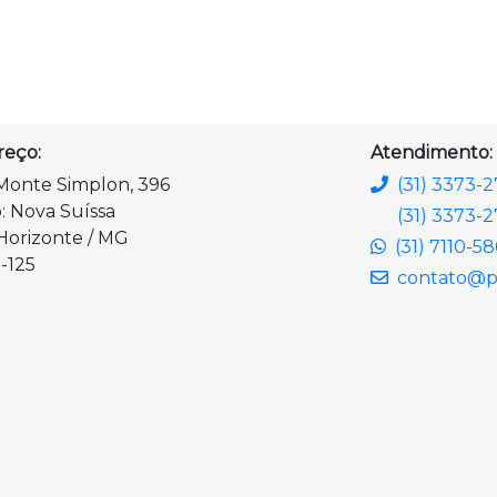
reço:
Atendimento:
Monte Simplon, 396
(31) 3373-
o: Nova Suíssa
(31) 3373-2
Horizonte / MG
(31) 7110-5
-125
contato@pl