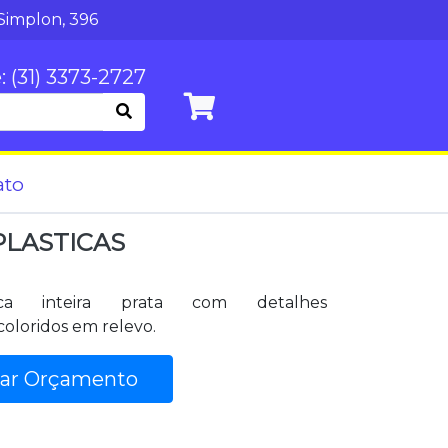
Simplon, 396
: (31) 3373-2727
ato
PLASTICAS
ica inteira prata com detalhes
oloridos em relevo.
tar Orçamento