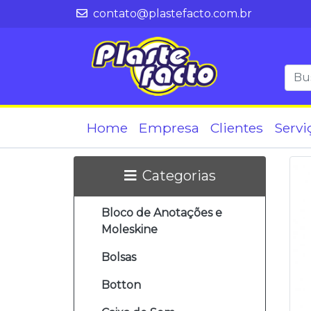
contato@plastefacto.com.br
Home
Empresa
Clientes
Servi
Categorias
Bloco de Anotações e
Moleskine
Bolsas
Botton