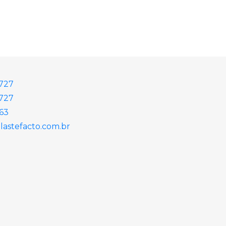
2727
727
863
astefacto.com.br