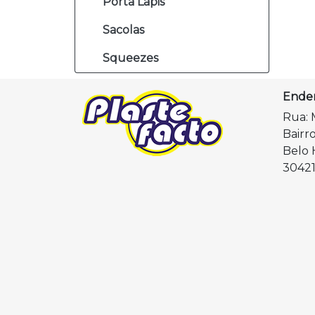
Porta Lápis
Sacolas
Squeezes
Ende
Rua: 
Bairr
Belo 
30421