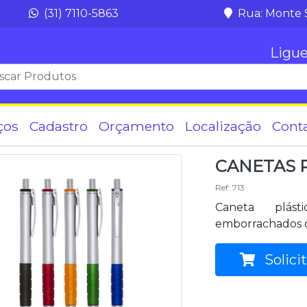
(31) 7110-5863
Rua: Monte 
Ligue
ços
Cadastro
Orçamento
Localização
Cont
CANETAS 
Ref: 713
Caneta plást
emborrachados c
Solici