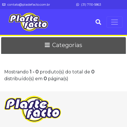
contato@plastefacto.com.br
(31) 7110-5863
Categorias
Mostrando
1
-
0
produto(s) do total de
0
distribuído(s) em
0
página(s)