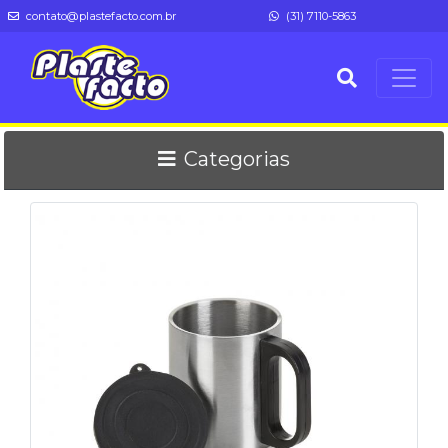
contato@plastefacto.com.br
(31) 7110-5863
Categorias